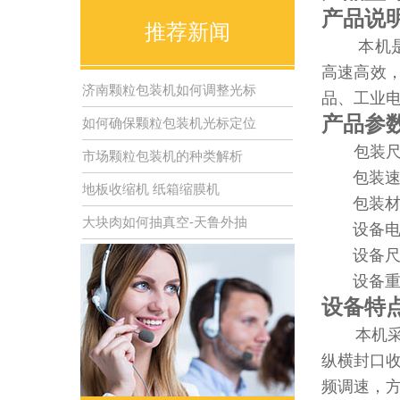
产品说
推荐新闻
本机
高速高效
济南颗粒包装机如何调整光标
品、工业
产品参
如何确保颗粒包装机光标定位
包装尺寸
市场颗粒包装机的种类解析
包装速度：
地板收缩机 纸箱缩膜机
包装材料：
大块肉如何抽真空-天鲁外抽
设备电源：
设备尺寸：7
设备重量
设备特
本机采
纵横封口收
频调速，